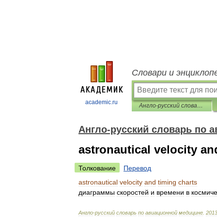
Словари и энциклоп
academic.ru
Англо-русский словарь по авиационной медицине
Англо-русский словарь по 
astronautical velocity an
Толкование
Перевод
astronautical
velocity
and
timing
charts
диаграммы
скоростей
и
времени
в
космич
Англо
-
русский
словарь
по
авиационной
медицине
.
201