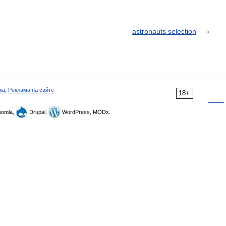
astronauts selection
ка
,
Реклама на сайте
18+
omla,
Drupal,
WordPress, MODx.