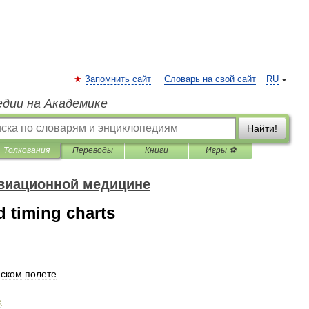
Запомнить сайт
Словарь на свой сайт
RU
едии на Академике
Найти!
Толкования
Переводы
Книги
Игры ⚽
авиационной медицине
d timing charts
еском
полете
3
.