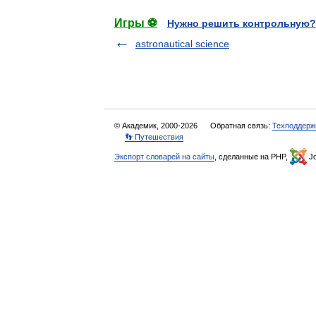
Игры ⚽
Нужно решить контрольную?
astronautical science
© Академик, 2000-2026
Обратная связь:
Техподдерж
👣 Путешествия
Экспорт словарей на сайты
, сделанные на PHP,
Jo